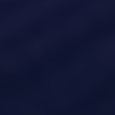
la temperaturi ridicate
crescută cu 3%
Că pe durata de viață a sistemului
recuperezi investiția de minim 6 ori,
față de 4-5 ori.
Eficiență peste 22%, adică
Ce înseamnă
toleranța pozitivă?
putere mai mare pe aceeași
Că sistemul tău va produce
cu ~1.5%
suprafață
în plus
încă din prima zi.