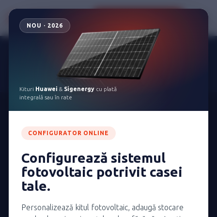
Configurează kitul tău
NOU · 2026
Noile noastre oferte Huawei și Sigenergy sunt
disponibile cu plată integrală sau în rate
Vezi ofertele
Kituri
Huawei
&
Sigenergy
cu plată
integrală sau în rate
CONFIGURATOR ONLINE
Configurează sistemul
fotovoltaic potrivit casei
tale.
Personalizează kitul fotovoltaic, adaugă stocare