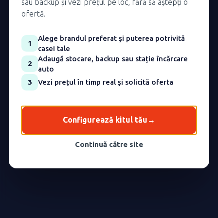
sau backup și vezi prețul pe loc, fără să aștepți o
ofertă.
Alege brandul preferat și puterea potrivită
1
casei tale
Adaugă stocare, backup sau stație încărcare
2
auto
3
Vezi prețul în timp real și solicită oferta
Configurează kitul tău
→
Continuă către site