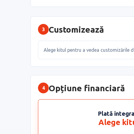
Customizează
3
Alege kitul pentru a vedea customizările d
Opțiune financiară
4
Plată integr
Alege kit