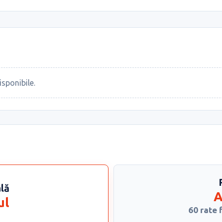
isponibile.
ală
A
ul
60 rate 