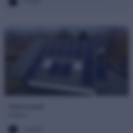
3.16 kWh
Sistem on-grid
Prahova
15.80 kWh