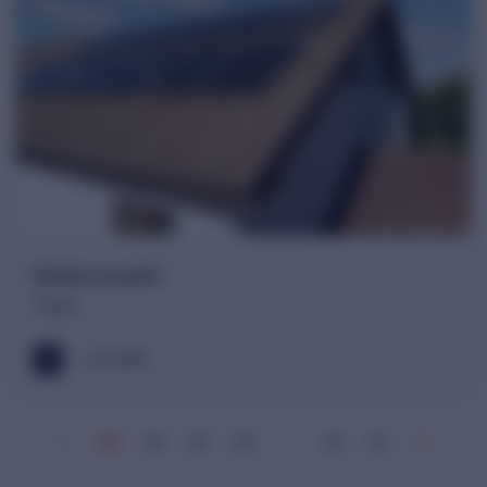
Sistem on-grid
Timis
5.53 kWh
01
02
03
04
…
34
35