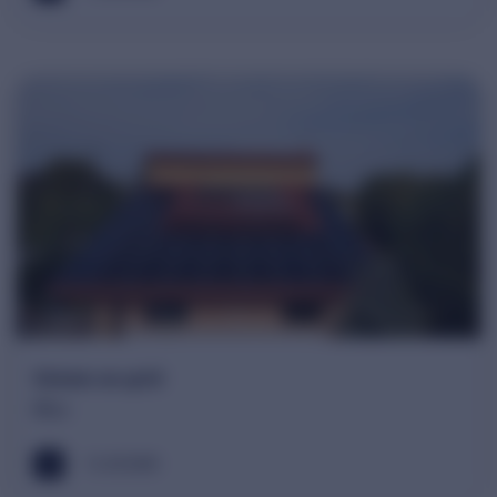
Sistem on-grid
Ilfov
12.42 kWh