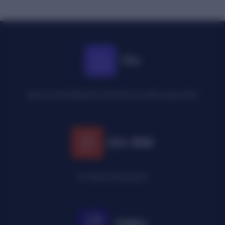
15+
ANI DE EXPERIENȚĂ PENTRU ECHIPA NOASTRĂ
25+ MW
PUTERE INSTALATĂ
1000+