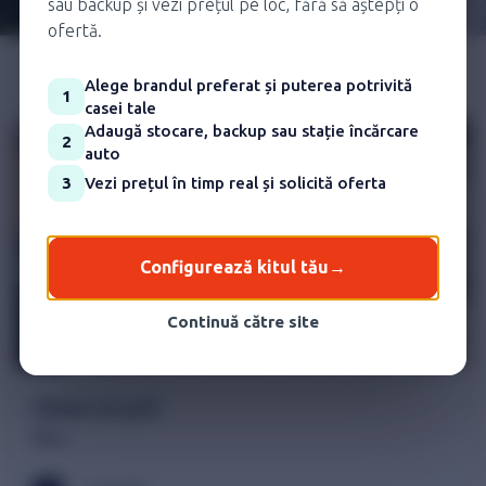
sau backup și vezi prețul pe loc, fără să aștepți o
ofertă.
Alege brandul preferat și puterea potrivită
1
casei tale
Adaugă stocare, backup sau stație încărcare
2
auto
3
Vezi prețul în timp real și solicită oferta
Configurează kitul tău
→
Continuă către site
Sistem on-grid
Ilfov