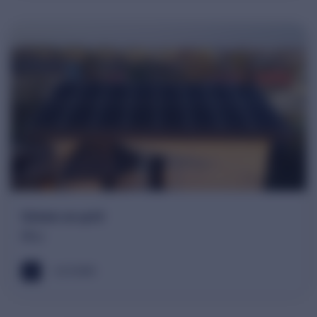
Sistem on-grid
Ilfov
6.32 kWh