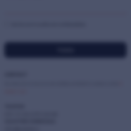
Sunt de acord cu politica de confidențialitate.
Trimite
CONTACT
Nu ezita să ne scrii și ne vom strădui să intrăm în contact cu tine
în
maxim 2 ore.
TELEFON:
0791 757 565 / 0791 SLR LNK
SOLICITĂRI COMERCIALE:
office@solarlink.ro