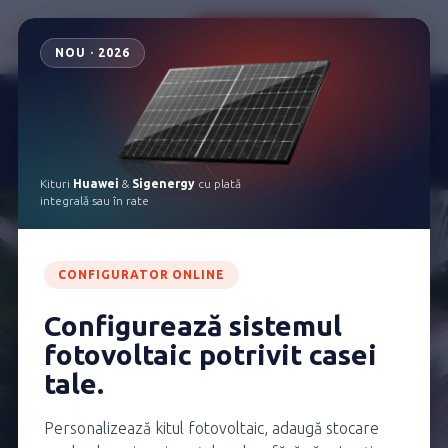
Configurează kitul tău
NOU · 2026
Noile noastre oferte Huawei și Sigenergy sunt
disponibile cu plată integrală sau în rate
Vezi ofertele
Kituri
Huawei
&
Sigenergy
cu plată
integrală sau în rate
CONFIGURATOR ONLINE
Configurează sistemul
fotovoltaic potrivit casei
tale.
Personalizează kitul fotovoltaic, adaugă stocare