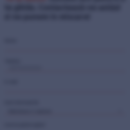
te ghida. Contactează-ne astăzi
si ne punem in miscare!
Nume
Telefon
E-mail
Sunt interesat de
Cum te putem ajuta?