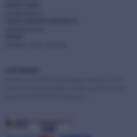
SUPORT TEHNIC:
tehnic@solarlink.ro
SUPORT GARANȚIE ECHIPAMENTE:
garantie@solarlink.ro
ADRESĂ:
Ady Endre 3, Sector 1, București
AI ÎNTREBĂRI?
Ne poți pune orice fel de întrebări legate de sistemele noastre
solare prin intermediul numerelor de telefon, a adresei de email,
sau prin intermediul formularului de contact.