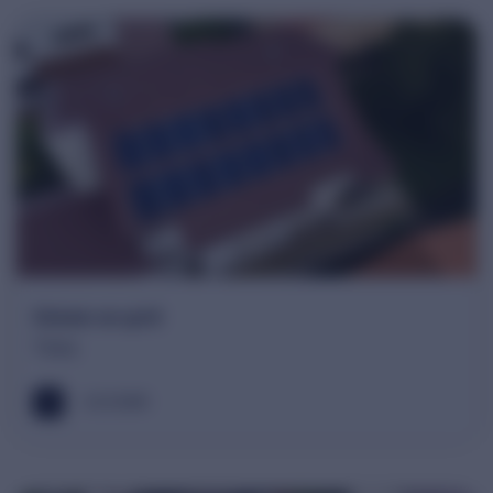
Sistem on-grid
Timis
6.32 kWh