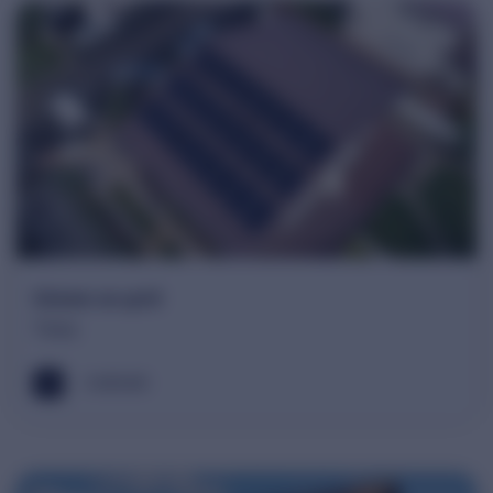
Sistem on-grid
Timis
9.48 kWh