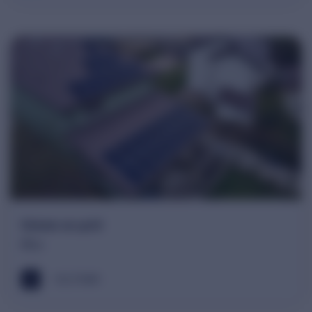
Sistem on-grid
Ilfov
10.27 kWh