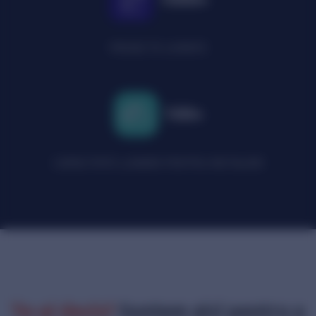
PROIECTE LIVRATE
100+
CAPACITATE LUNARĂ PENTRU INSTALĂRI
Te-ai decis?
Suntem aici pentru a