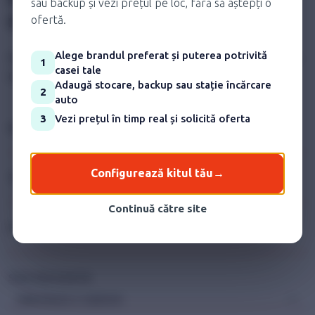
sau backup și vezi prețul pe loc, fără să aștepți o
si ne punem in miscare!
ofertă.
Alege brandul preferat și puterea potrivită
Nu ezita să ne scrii și ne vom strădui să intrăm în contact cu
1
casei tale
tine
în maxim 2 ore.
Adaugă stocare, backup sau stație încărcare
2
auto
3
Vezi prețul în timp real și solicită oferta
Nume
Configurează kitul tău
→
Telefon
Continuă către site
E-mail
Sunt interesat de