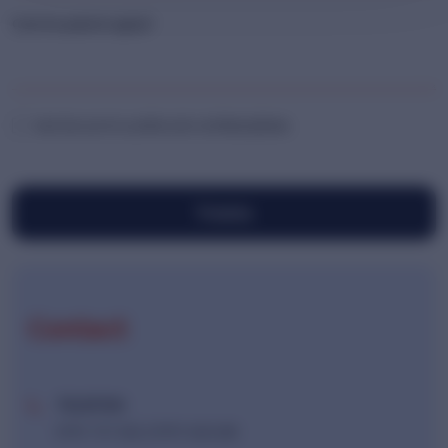
Cum te putem ajuta?
Sunt de acord cu politica de confidențialitate.
Trimite
Contact
TELEFON:
0791 757 565 / 0791 SLR LNK