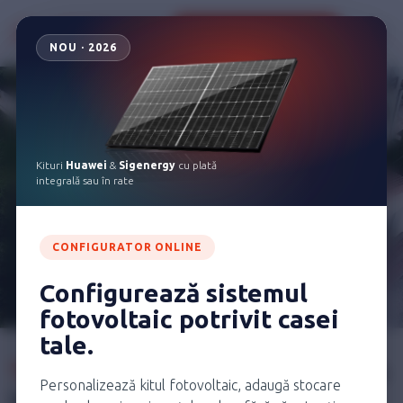
Configurează kitul tău
NOU · 2026
Kituri
Huawei
&
Sigenergy
cu plată
integrală sau în rate
CONFIGURATOR ONLINE
Configurează sistemul
fotovoltaic potrivit casei
tale.
Te-ai decis?
Suntem aici pentru a
Personalizează kitul fotovoltaic, adaugă stocare
te ghida. Contactează-ne astăzi