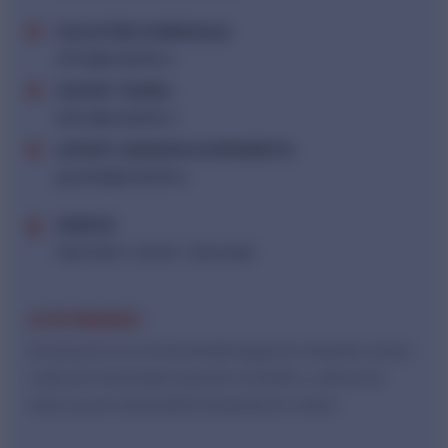
SOLICITĂRI COMERCIALE:
office@solarlink.ro
SUPORT TEHNIC:
tehnic@solarlink.ro
SUPORT GARANȚIE ECHIPAMENTE:
garantie@solarlink.ro
ADRESĂ:
Ady Endre 3, Sector 1, București
AI ÎNTREBĂRI?
Ne poți pune orice fel de întrebări legate de sistemele noastre
solare prin intermediul numerelor de telefon, a adresei de
email, sau prin intermediul formularului de contact.