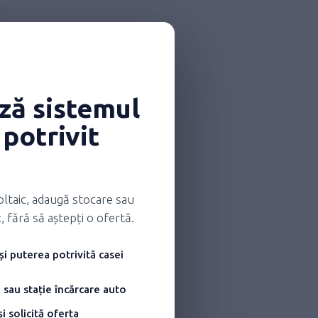
ului aici:
ză sistemul
 potrivit
oltaic, adaugă stocare sau
e 2023:
, fără să aștepți o ofertă.
și puterea potrivită casei
sau stație încărcare auto
și solicită oferta